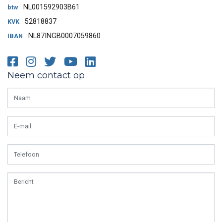
NL001592903B61
btw
52818837
KVK
NL87INGB0007059860
IBAN
Facebook
Instagram
Twitter
Youtube
LinkedIn
Neem contact op