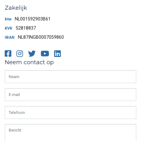
Zakelijk
NL001592903B61
btw
52818837
KVK
NL87INGB0007059860
IBAN
Facebook
Instagram
Twitter
Youtube
LinkedIn
Neem contact op