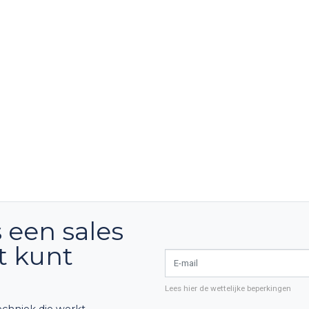
 een sales
ct kunt
E-mail
Lees hier de wettelijke beperkingen
chniek die werkt.