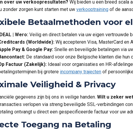
n over uw verkoopresultaten?
Wij bieden u een breed scala 
u zonder zorgen kunt starten met uw
verkooptraining
of de aans
xibele Betaalmethoden voor el
iDEAL | Wero:
Veilig en direct betalen via uw eigen vertrouwde
Creditcards (Worldwide):
Wij accepteren Visa, MasterCard en 
Apple Pay & Google Pay:
Snelle en beveiligde betalingen via u
Bancontact:
De standaard voor onze Belgische klanten die hun 
Op Factuur (Zakelijk):
Ideaal voor organisaties en HR-afdeling
betalingstermijnen bij grotere
incompany trajecten
of persoonlijke
imale Veiligheid & Privacy
anciële gegevens zijn bij ons in veilige handen.
Wilt u zeker we
ransacties verlopen via streng beveiligde SSL-verbindingen co
etaling ontvangt u direct een gespecificeerde factuur voor uw adm
recte Toegang na Betaling