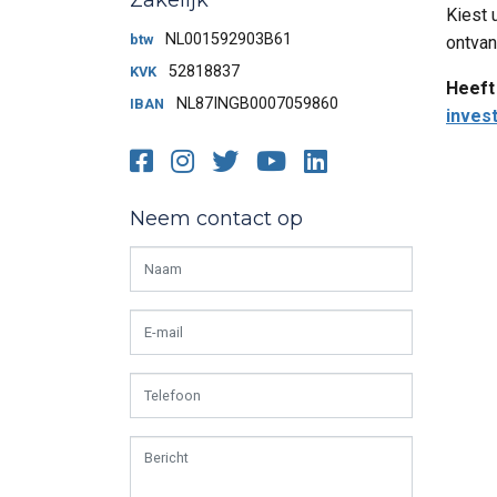
Zakelijk
Kiest 
NL001592903B61
btw
ontvan
52818837
KVK
Heeft
NL87INGB0007059860
IBAN
invest
Facebook
Instagram
Twitter
Youtube
LinkedIn
Neem contact op