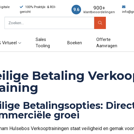
900+
gitale
100% Praktijk- & ROI-
9.6
gericht
info@g
klantbeoordelingen
Sales
Offerte
 Virtueel
Boeken
Tooling
Aanvragen
ilige Betaling Verkoo
aining
ilige Betalingsopties: Direc
mmerciële groei
aham Hulsebos Verkooptrainingen staat veiligheid en gemak voo