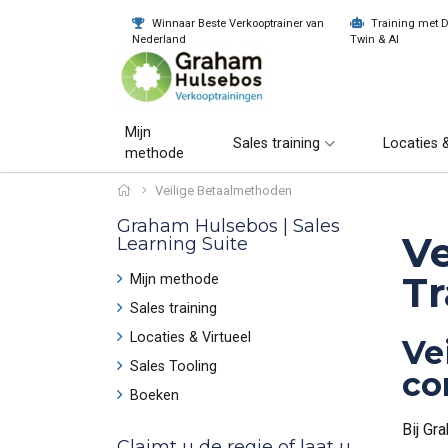
Winnaar Beste Verkooptrainer van
Training met Di
Nederland
Twin & AI
Mijn
Sales training
Locaties &
methode
Veilige Betaalmethoden
Graham Hulsebos | Sales
Ve
Learning Suite
Tr
Mijn methode
Sales training
Locaties & Virtueel
Ve
Sales Tooling
co
Boeken
Bij Gr
Claimt u de regie of laat u