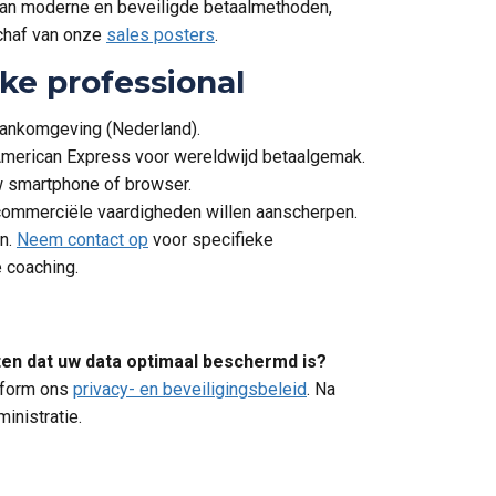
aan moderne en beveiligde betaalmethoden,
chaf van onze
sales posters
.
ke professional
 bankomgeving (Nederland).
American Express voor wereldwijd betaalgemak.
w smartphone of browser.
commerciële vaardigheden willen aanscherpen.
en.
Neem contact op
voor specifieke
 coaching.
ten dat uw data optimaal beschermd is?
nform ons
privacy- en beveiligingsbeleid
. Na
inistratie.