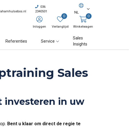
036
rahamhulsebos.nl
2340501
NL
0
0
Inloggen
Verlanglijst
Winkelwagen
Sales
Referenties
Service
Insights
ptraining Sales
t investeren in uw
rop.
Bent u klaar om direct de regie te