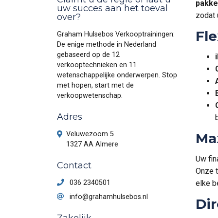
pakke
uw succes aan het toeval
zodat 
over?
Fle
Graham Hulsebos Verkooptrainingen:
De enige methode in Nederland
gebaseerd op de 12
verkooptechnieken en 11
wetenschappelijke onderwerpen. Stop
met hopen, start met de
verkoopwetenschap.
Adres
Veluwezoom 5
Max
1327 AA Almere
Uw fin
Contact
Onze t
036 2340501
elke b
info@grahamhulsebos.nl
Di