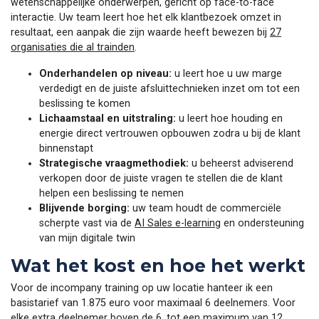
wetenschappelijke onderwerpen, gericht op face-to-face
interactie. Uw team leert hoe het elk klantbezoek omzet in
resultaat, een aanpak die zijn waarde heeft bewezen bij
27
organisaties die al trainden
.
Onderhandelen op niveau:
u leert hoe u uw marge
verdedigt en de juiste afsluittechnieken inzet om tot een
beslissing te komen
Lichaamstaal en uitstraling:
u leert hoe houding en
energie direct vertrouwen opbouwen zodra u bij de klant
binnenstapt
Strategische vraagmethodiek:
u beheerst adviserend
verkopen door de juiste vragen te stellen die de klant
helpen een beslissing te nemen
Blijvende borging:
uw team houdt de commerciële
scherpte vast via de
AI Sales e-learning
en ondersteuning
van mijn digitale twin
Wat het kost en hoe het werkt
Voor de incompany training op uw locatie hanteer ik een
basistarief van 1.875 euro voor maximaal 6 deelnemers. Voor
elke extra deelnemer boven de 6, tot een maximum van 12