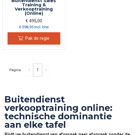
Buitendienst Sales
Training &
Verkooptraining
(Online)
€ 495,00
€ 598,95 Incl. btw
Pak de regie
1
Pagina
Buitendienst
verkooptraining online:
technische dominantie
aan elke tafel
Rijdt uw buitendienst van afspraak naar afspraak zonder de