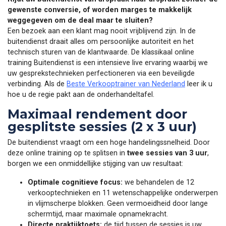
gewenste conversie, of worden marges te makkelijk
weggegeven om de deal maar te sluiten?
Een bezoek aan een klant mag nooit vrijblijvend zijn. In de
buitendienst draait alles om persoonlijke autoriteit en het
technisch sturen van de klantwaarde. De klassikaal online
training Buitendienst is een intensieve live ervaring waarbij we
uw gesprekstechnieken perfectioneren via een beveiligde
verbinding. Als de
Beste Verkooptrainer van Nederland
leer ik u
hoe u de regie pakt aan de onderhandeltafel.
Maximaal rendement door
gesplitste sessies (2 x 3 uur)
De buitendienst vraagt om een hoge handelingssnelheid. Door
deze online training op te splitsen in
twee sessies van 3 uur
,
borgen we een onmiddellijke stijging van uw resultaat:
Optimale cognitieve focus:
we behandelen de 12
verkooptechnieken en 11 wetenschappelijke onderwerpen
in vlijmscherpe blokken. Geen vermoeidheid door lange
schermtijd, maar maximale opnamekracht.
Directe praktijktoets:
de tijd tussen de sessies is uw