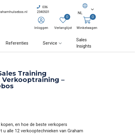
036
rahamhulsebos.nl
2340501
NL
0
0
Inloggen
Verlanglijst
Winkelwagen
Sales
Referenties
Service
Insights
Sales Training
 Verkooptraining –
ebos
n kopen, en hoe de beste verkopers
ert u alle 12 verkooptechnieken van Graham