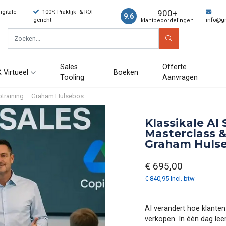
900+
gitale
100% Praktijk- & ROI-
9.6
gericht
info@g
klantbeoordelingen
Sales
Offerte
 Virtueel
Boeken
Tooling
Aanvragen
optraining – Graham Hulsebos
Klassikale AI 
Masterclass &
Graham Huls
€ 695,00
€ 840,95 Incl. btw
AI verandert hoe klante
verkopen. In één dag le