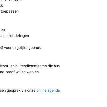
ck
t toepassen
ken
onderhandelingen
) voor dagelijks gebruik
enst- en buitendienstteams die hun
ure-proof willen werken.
t een gesprek via onze
online agenda
.