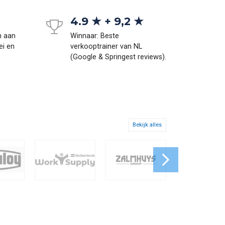
4.9 ★ + 9,2 ★
n aan
Winnaar: Beste
ei en
verkooptrainer van NL
(Google & Springest reviews).
Bekijk alles