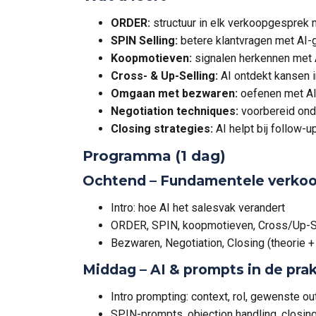
ORDER:
structuur in elk verkoopgesprek 
SPIN Selling:
betere klantvragen met AI
Koopmotieven:
signalen herkennen met 
Cross- & Up-Selling:
AI ontdekt kansen 
Omgaan met bezwaren:
oefenen met A
Negotiation techniques:
voorbereid ond
Closing strategies:
AI helpt bij follow-u
Programma (1 dag)
Ochtend – Fundamentele verko
Intro: hoe AI het salesvak verandert
ORDER, SPIN, koopmotieven, Cross/Up-S
Bezwaren, Negotiation, Closing (theorie +
Middag – AI & prompts in de prak
Intro prompting: context, rol, gewenste ou
SPIN-prompts, objection handling, closin