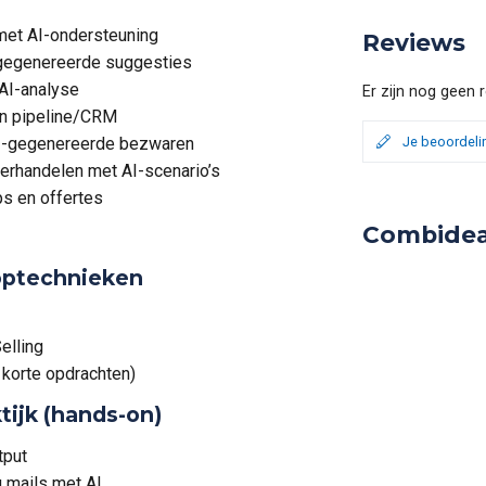
met AI-ondersteuning
Reviews
-gegenereerde suggesties
AI-analyse
Er zijn nog geen 
in pipeline/CRM
I-gegenereerde bezwaren
Je beoordeli
erhandelen met AI-scenario’s
ps en offertes
Combidea
optechnieken
elling
 korte opdrachten)
tijk (hands-on)
tput
g mails met AI