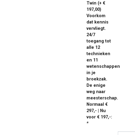
Twin (+ €
197,00)
Voorkom
dat kennis
vervliegt.
24/7
toegang tot
alle 12
technieken
en 11
wetenschappen
in je
broekzak.
De enige
weg naar
meesterschap.
Normaal €
297,- | Nu
voor € 197,-:
*