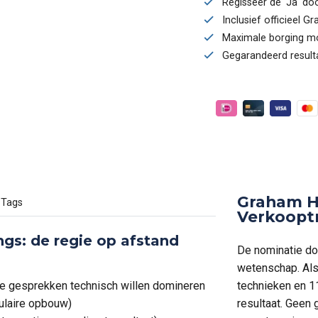
Regisseer de 'Ja' door
Inclusief officieel G
Maximale borging moge
Gegarandeerd resulta
Graham H
Tags
Verkoopt
gs: de regie op afstand
De nominatie doo
wetenschap. Als 
ne gesprekken technisch willen domineren
technieken en 1
ulaire opbouw)
resultaat. Geen