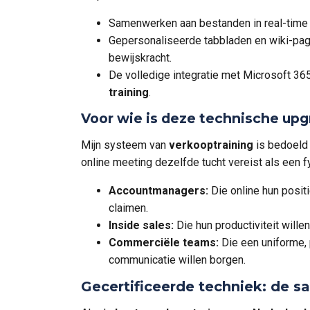
Samenwerken aan bestanden in real-time om
Gepersonaliseerde tabbladen en wiki-pagi
bewijskracht.
De volledige integratie met Microsoft 36
training
.
Voor wie is deze technische upg
Mijn systeem van
verkooptraining
is bedoeld 
online meeting dezelfde tucht vereist als een 
Accountmanagers:
Die online hun positi
claimen.
Inside sales:
Die hun productiviteit will
Commerciële teams:
Die een uniforme, 
communicatie willen borgen.
Gecertificeerde techniek: de