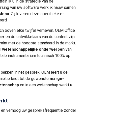
train ik u in de strategie van de
rsing van uw software werk ik nauw samen
 Menu
. Zij leveren deze specifieke e-
eerd.
ch boven elke twijfel verheven. OEM Office
ner
en de ontwikkelaars van de content zijn
 traint met de hoogste standaard in de markt.
1 wetenschappelijke onderwerpen
van
itale instrumentarium technisch 100% op
e pakken in het gesprek, OEM leert u de
natie leidt tot de gewenste
marge-
wetenschap
en in een wetenschap werkt u
rkt
 en verhoog uw gespreksfrequentie zonder