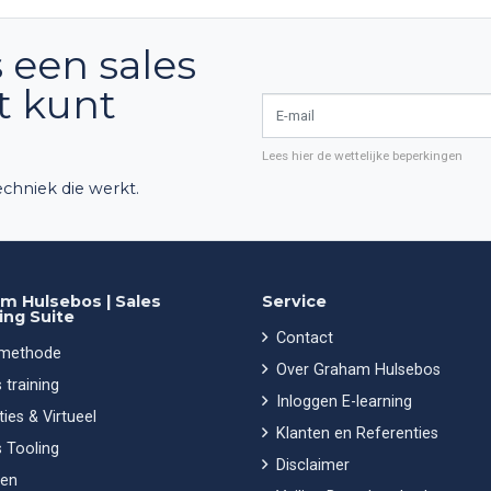
 een sales
ct kunt
E-mail
Lees hier de wettelijke beperkingen
chniek die werkt.
m Hulsebos | Sales
Service
ing Suite
Contact
 methode
Over Graham Hulsebos
 training
Inloggen E-learning
ies & Virtueel
Klanten en Referenties
 Tooling
Disclaimer
en