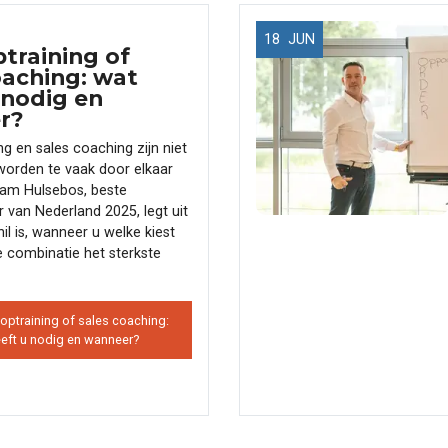
18
JUN
training of
oaching: wat
 nodig en
r?
g en sales coaching zijn niet
worden te vaak door elkaar
ham Hulsebos, beste
r van Nederland 2025, legt uit
il is, wanneer u welke kiest
 combinatie het sterkste
optraining of sales coaching:
eft u nodig en wanneer?