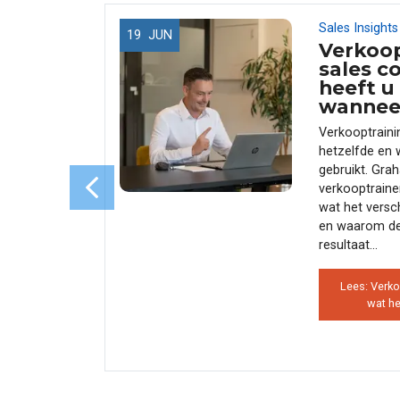
Sales Insights
19
JUN
not
Verkoop
 de
sales c
 de
heeft u
ham
wannee
Verkooptrainin
eals niet
hetzelfde en 
zeggen —
gebruikt. Gra
Verkopen
verkooptraine
esprek. En
wat het versch
umenten,
en waarom de
ze blog
resultaat...
Lees: Verko
wat he
g — waarom
issen |