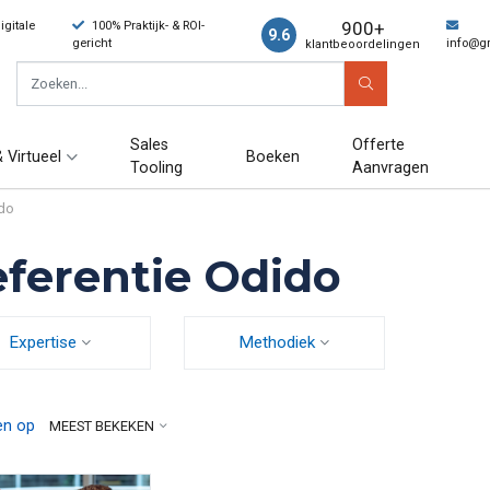
900+
gitale
100% Praktijk- & ROI-
9.6
gericht
info@g
klantbeoordelingen
Sales
Offerte
 Virtueel
Boeken
Tooling
Aanvragen
ido
ferentie Odido
Expertise
Methodiek
en op
MEEST BEKEKEN