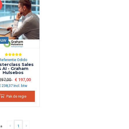
euw
Referentie Odido
terclass Sales
& AI - Graham
Hulsebos
297,00
€ 197,00
€ 238,37 Incl. btw
Pak de regie
1
na