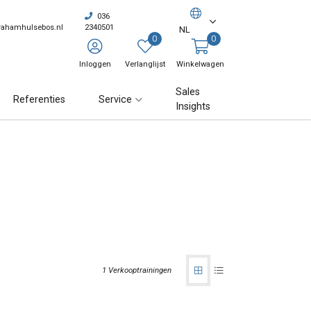
036
rahamhulsebos.nl
2340501
NL
0
0
Inloggen
Verlanglijst
Winkelwagen
Sales
Referenties
Service
Insights
1 Verkooptrainingen