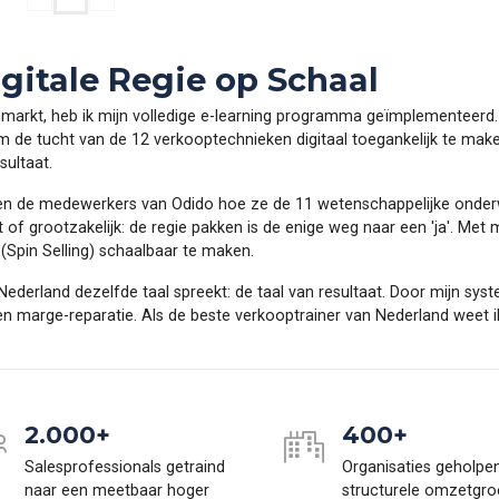
igitale Regie op Schaal
markt, heb ik mijn volledige e-learning programma geïmplementeerd.
 om de tucht van de 12 verkooptechnieken digitaal toegankelijk te 
sultaat.
eren de medewerkers van Odido hoe ze de 11 wetenschappelijke onder
t of grootzakelijk: de regie pakken is de enige weg naar een 'ja'. Met 
(Spin Selling) schaalbaar te maken.
Nederland dezelfde taal spreekt: de taal van resultaat. Door mijn sys
 marge-reparatie. Als de beste verkooptrainer van Nederland weet ik
2.000+
400+
Salesprofessionals getraind
Organisaties geholpe
naar een meetbaar hoger
structurele omzetgro