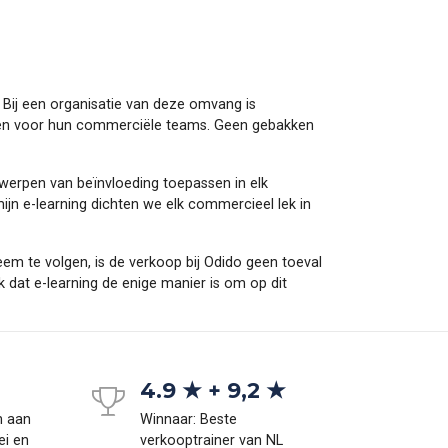
 Bij een organisatie van deze omvang is
maken voor hun commerciële teams. Geen gebakken
werpen van beïnvloeding toepassen in elk
mijn e-learning dichten we elk commercieel lek in
teem te volgen, is de verkoop bij Odido geen toeval
 dat e-learning de enige manier is om op dit
4.9 ★ + 9,2 ★
n aan
Winnaar: Beste
ei en
verkooptrainer van NL