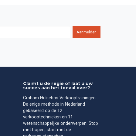
Aanmelden
Claimt u de regie of laat u uw
succes aan het toeval over?
Graham Hulsebos Verkooptrainingen:
De enige methode in Nederland
gebaseerd op de 12
verkooptechnieken en 11
wetenschappelijke onderwerpen. Stop
met hopen, start met de