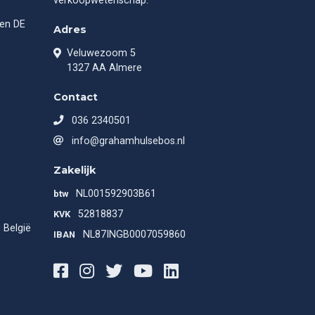
verkoopwetenschap.
gen DE
Adres
Veluwezoom 5
1327 AA Almere
Contact
036 2340501
info@grahamhulsebos.nl
Zakelijk
NL001592903B61
btw
52818837
KVK
 België
NL87INGB0007059860
IBAN
Facebook
Instagram
Twitter
Youtube
LinkedIn