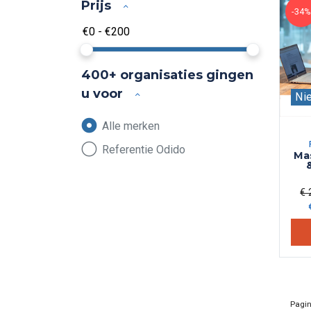
Prijs
-34%
400+ organisaties gingen
u voor
Ni
Alle merken
Referentie Odido
Mas
€ 
Pagi