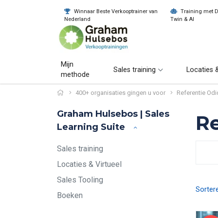
Winnaar Beste Verkooptrainer van
Training met Di
Nederland
Twin & AI
Mijn
Sales training
Locaties &
methode
400+ organisaties gingen u voor
Referentie Od
Graham Hulsebos | Sales
Re
Learning Suite
Sales training
Locaties & Virtueel
Sales Tooling
Sorter
Boeken