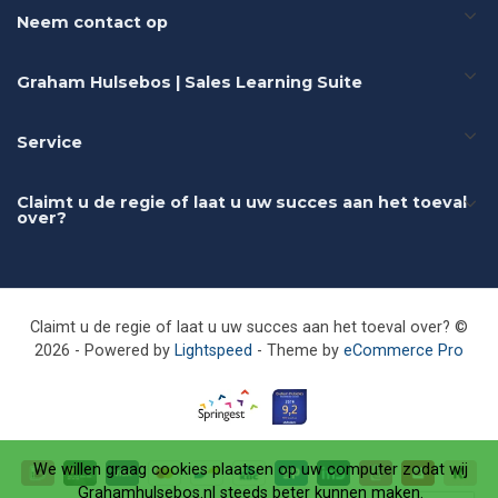
Neem contact op
Graham Hulsebos | Sales Learning Suite
Service
Claimt u de regie of laat u uw succes aan het toeval
over?
Claimt u de regie of laat u uw succes aan het toeval over? ©
2026 - Powered by
Lightspeed
- Theme by
eCommerce Pro
We willen graag cookies plaatsen op uw computer zodat wij
Grahamhulsebos.nl steeds beter kunnen maken.