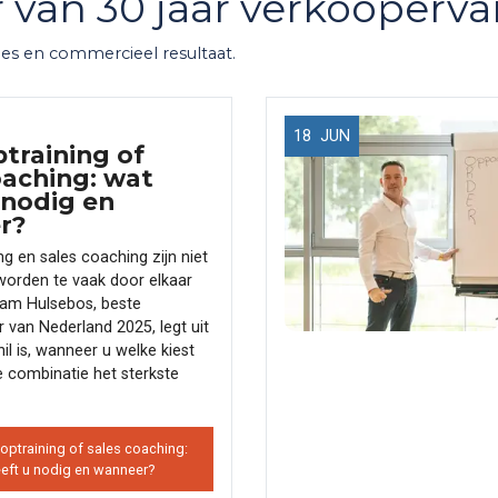
er van 30 jaar verkooperva
les en commercieel resultaat.
18
JUN
training of
oaching: wat
 nodig en
r?
g en sales coaching zijn niet
worden te vaak door elkaar
ham Hulsebos, beste
r van Nederland 2025, legt uit
il is, wanneer u welke kiest
 combinatie het sterkste
optraining of sales coaching:
eft u nodig en wanneer?