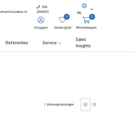
036
rahamhulsebos.nl
2340501
NL
0
0
Inloggen
Verlanglijst
Winkelwagen
Sales
Referenties
Service
Insights
1 Verkooptrainingen