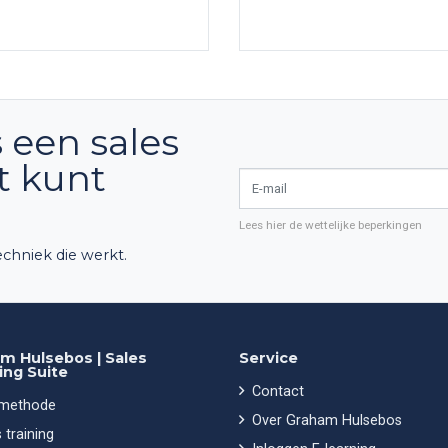
 een sales
ct kunt
E-mail
Lees hier de wettelijke beperkingen
chniek die werkt.
m Hulsebos | Sales
Service
ing Suite
Contact
 methode
Over Graham Hulsebos
 training