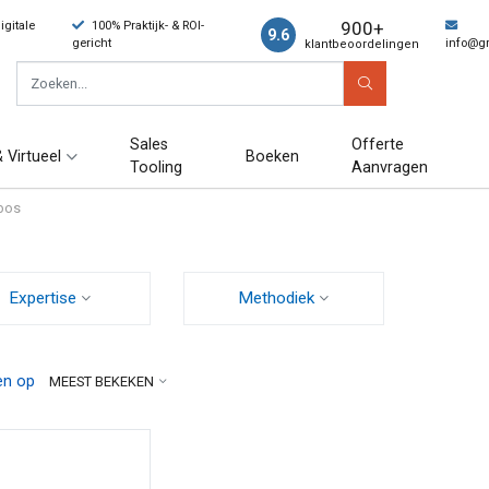
900+
gitale
100% Praktijk- & ROI-
9.6
gericht
info@g
klantbeoordelingen
Sales
Offerte
 Virtueel
Boeken
Tooling
Aanvragen
bos
Expertise
Methodiek
en op
MEEST BEKEKEN