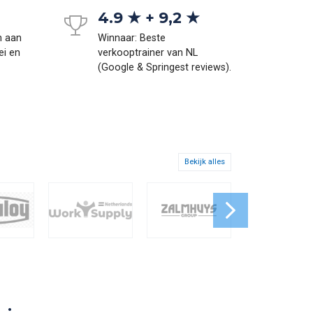
4.9 ★ + 9,2 ★
n aan
Winnaar: Beste
ei en
verkooptrainer van NL
(Google & Springest reviews).
Bekijk alles