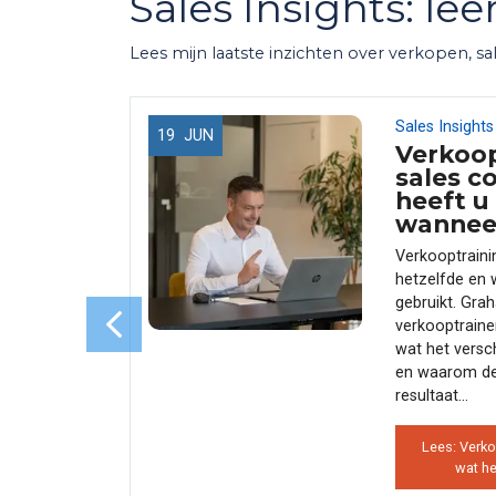
Sales Insights: le
Lees mijn laatste inzichten over verkopen, sa
Sales Insights
19
JUN
not
Verkoop
 de
sales c
 de
heeft u
ham
wannee
Verkooptrainin
eals niet
hetzelfde en 
zeggen —
gebruikt. Gra
Verkopen
verkooptraine
esprek. En
wat het versch
umenten,
en waarom de
ze blog
resultaat...
Lees: Verko
wat he
g — waarom
issen |