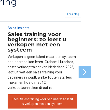
ring
Lees blog
Sales Insights
17
JUN
Sales training voor
beginners: zo leert u
verkopen met een
systeem
Verkopen is geen talent maar een systeem
dat iedereen kan leren. Graham Hulsebos,
beste verkooptrainer van Nederland 2025,
legt uit wat een sales training voor
beginners inhoudt, welke fouten starters
maken en hoe u met 12
verkooptechnieken direct re...
Lees: Sales training voor beginners: zo leert
u verkopen met een systeem