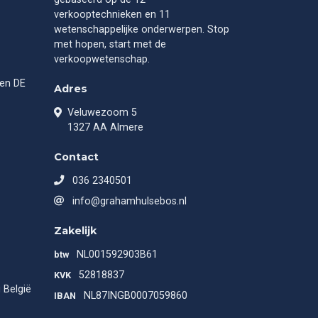
verkooptechnieken en 11
wetenschappelijke onderwerpen. Stop
met hopen, start met de
verkoopwetenschap.
gen DE
Adres
Veluwezoom 5
1327 AA Almere
Contact
036 2340501
info@grahamhulsebos.nl
Zakelijk
NL001592903B61
btw
52818837
KVK
 België
NL87INGB0007059860
IBAN