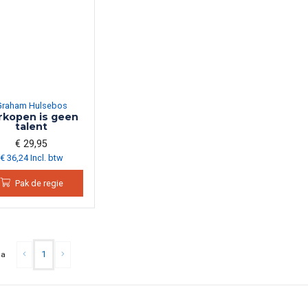
Graham Hulsebos
rkopen is geen
talent
€ 29,95
€ 36,24 Incl. btw
Pak de regie
1
na