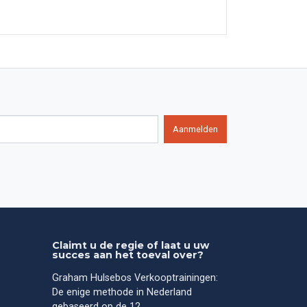
Aanmelden
Claimt u de regie of laat u uw
succes aan het toeval over?
Graham Hulsebos Verkooptrainingen:
De enige methode in Nederland
gebaseerd op de 12