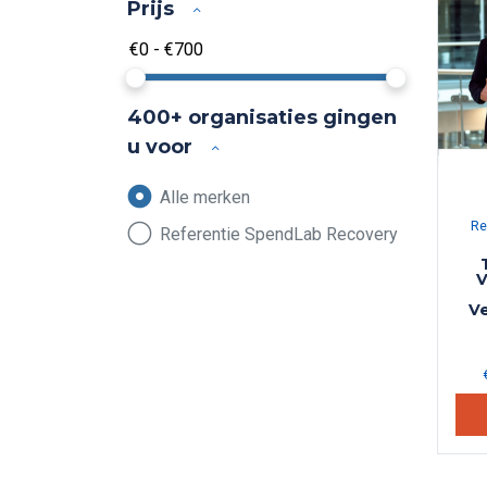
Prijs
400+ organisaties gingen
u voor
Alle merken
Re
Referentie SpendLab Recovery
V
Ve