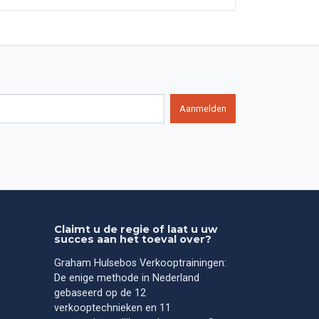
Aanmelden
Claimt u de regie of laat u uw
succes aan het toeval over?
Graham Hulsebos Verkooptrainingen:
De enige methode in Nederland
gebaseerd op de 12
verkooptechnieken en 11