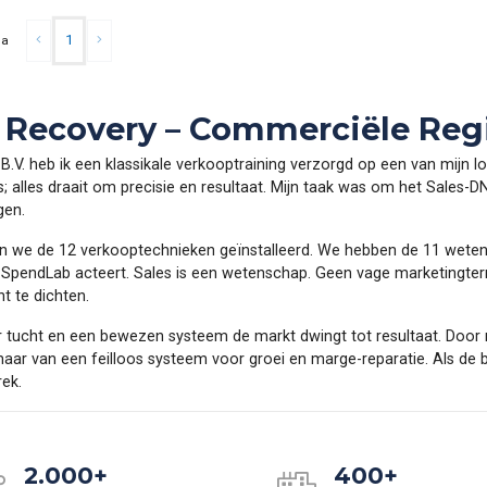
1
na
 Recovery – Commerciële Regi
V. heb ik een klassikale verkooptraining verzorgd op een van mijn lo
 alles draait om precisie en resultaat. Mijn taak was om het Sales-D
gen.
en we de 12 verkooptechnieken geïnstalleerd. We hebben de 11 wete
pendLab acteert. Sales is een wetenschap. Geen vage marketingterme
 te dichten.
 tucht en een bewezen systeem de markt dwingt tot resultaat. Door m
aar van een feilloos systeem voor groei en marge-reparatie. Als de 
rek.
2.000+
400+