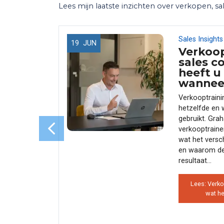
Lees mijn laatste inzichten over verkopen, sa
Sales Insights
19
JUN
not
Verkoop
 de
sales c
 de
heeft u
ham
wannee
Verkooptrainin
eals niet
hetzelfde en 
zeggen —
gebruikt. Gra
Verkopen
verkooptraine
esprek. En
wat het versch
umenten,
en waarom de
ze blog
resultaat...
Lees: Verko
wat he
g — waarom
issen |