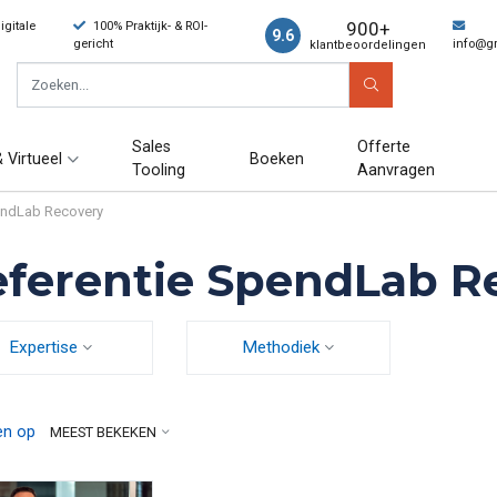
900+
gitale
100% Praktijk- & ROI-
9.6
gericht
info@g
klantbeoordelingen
Sales
Offerte
 Virtueel
Boeken
Tooling
Aanvragen
endLab Recovery
ferentie SpendLab R
Expertise
Methodiek
en op
MEEST BEKEKEN