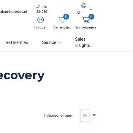
036
rahamhulsebos.nl
2340501
NL
0
0
Inloggen
Verlanglijst
Winkelwagen
Sales
Referenties
Service
Insights
ecovery
1 Verkooptrainingen