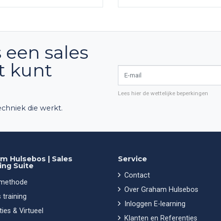
 een sales
ct kunt
E-mail
Lees hier de wettelijke beperkingen
chniek die werkt.
m Hulsebos | Sales
Service
ing Suite
Contact
 methode
Over Graham Hulsebos
 training
Inloggen E-learning
ies & Virtueel
Klanten en Referenties