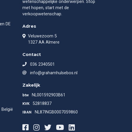
wetenschappelijke onderwerpen. Stop
met hopen, start met de
verkoopwetenschap.
gen DE
Adres
Veluwezoom 5
1327 AA Almere
Contact
036 2340501
info@grahamhulsebos.nl
Zakelijk
NL001592903B61
btw
52818837
KVK
 België
NL87INGB0007059860
IBAN
Facebook
Instagram
Twitter
Youtube
LinkedIn