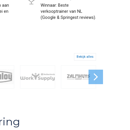
n aan
Winnaar: Beste
ei en
verkooptrainer van NL
(Google & Springest reviews).
Bekijk alles
ring