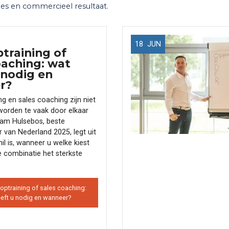
les en commercieel resultaat.
18
JUN
training of
oaching: wat
 nodig en
r?
g en sales coaching zijn niet
worden te vaak door elkaar
ham Hulsebos, beste
r van Nederland 2025, legt uit
il is, wanneer u welke kiest
 combinatie het sterkste
optraining of sales coaching:
eft u nodig en wanneer?