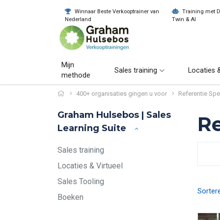
Winnaar Beste Verkooptrainer van
Training met Di
Nederland
Twin & AI
Mijn
Sales training
Locaties &
methode
400+ organisaties gingen u voor
Referentie Sp
Graham Hulsebos | Sales
Re
Learning Suite
Sales training
Locaties & Virtueel
Sales Tooling
Sorter
Boeken