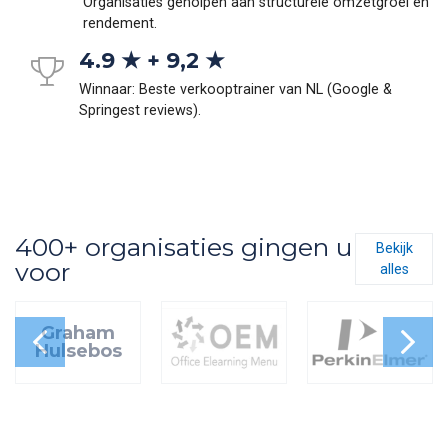
Organisaties geholpen aan structurele omzetgroei en
rendement.
4.9 ★ + 9,2 ★
Winnaar: Beste verkooptrainer van NL (Google &
Springest reviews).
400+ organisaties gingen u
Bekijk
voor
alles
Graham
Hulsebos