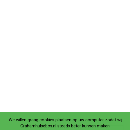
We willen graag cookies plaatsen op uw computer zodat wij
Grahamhulsebos.nl steeds beter kunnen maken.